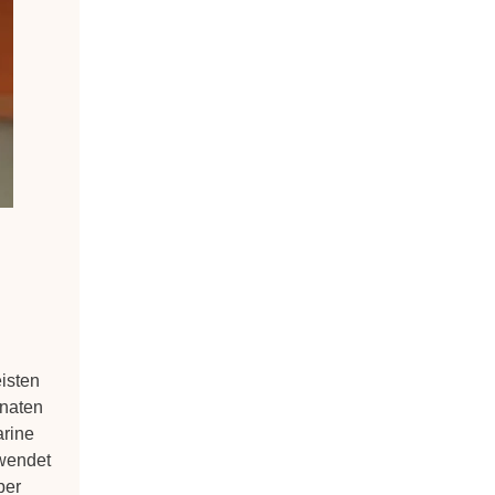
eisten
onaten
arine
wendet
ber