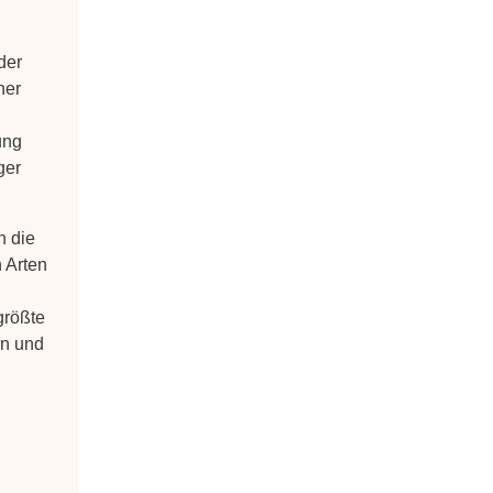
der
ner
ung
ger
n die
 Arten
größte
rn und