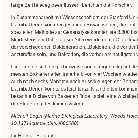
lange Zeit hinweg beeinflussen, berichten die Forscher.
In Zusammenarbeit mit Wissenschaftlern der Stanford Uni
Darmbakterien von drei gesunden Erwachsenen, die fünf Ta
speziellen Methode zur Genanalyse konnten sie 3.300 bis 
Mindestens ein Drittel dieser Arten wurde durch Ciprofl
der verschiedenen Bakterienarten. „Bakterien, die vor d
anzutreffen sein, und Bakterien, die vorher am häufigsten
Dies könnte sich möglicherweise auch längerfristig auf d
meisten Bakterienarten innerhalb von vier Wochen wieder i
auch nach sechs Monaten noch Auswirkungen der Behand
Darmbakterien könnte es leichter zu Krankheiten kommen,
bekannte Dichte von Bakterien findet, spielt eine wichtig
der Steuerung des Immunsystems.
Mitchell Sogin (Marine Biological Laboratory, Woods Hol
10.1371/journal.pbio.0060280)
Ihr Hjalmar Baldauf