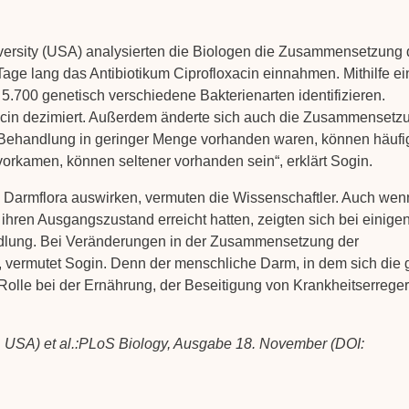
versity (USA) analysierten die Biologen die Zusammensetzung 
ge lang das Antibiotikum Ciprofloxacin einnahmen. Mithilfe ei
5.700 genetisch verschiedene Bakterienarten identifizieren.
oxacin dezimiert. Außerdem änderte sich auch die Zusammensetz
er Behandlung in geringer Menge vorhanden waren, können häufi
 vorkamen, können seltener vorhanden sein“, erklärt Sogin.
ie Darmflora auswirken, vermuten die Wissenschaftler. Auch wen
hren Ausgangszustand erreicht hatten, zeigten sich bei einigen
lung. Bei Veränderungen in der Zusammensetzung der
 vermutet Sogin. Denn der menschliche Darm, in dem sich die 
e Rolle bei der Ernährung, der Beseitigung von Krankheitserrege
e, USA) et al.:PLoS Biology, Ausgabe 18. November (DOI: