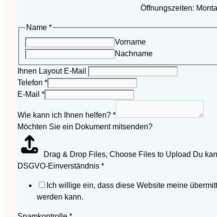
Öffnungszeiten: Mont
Name
*
Vorname
Nachname
Ihnen Layout E-Mail
Telefon
*
E-Mail
*
Wie kann ich Ihnen helfen?
*
Möchten Sie ein Dokument mitsenden?
Drag & Drop Files,
Choose Files to Upload
Du kan
DSGVO-Einverständnis
*
Ich willige ein, dass diese Website meine übermit
werden kann.
Spamkontrolle
*